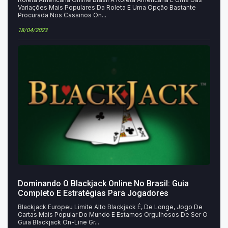
Variações Mais Populares Da Roleta E Uma Opção Bastante
Procurada Nos Cassinos On...
18/04/2023
Dominando O Blackjack Online No Brasil: Guia
Completo E Estratégias Para Jogadores
Blackjack Europeu Limite Alto Blackjack É, De Longe, Jogo De
Cartas Mais Popular Do Mundo E Estamos Orgulhosos De Ser O
Guia Blackjack On-Line Gr...