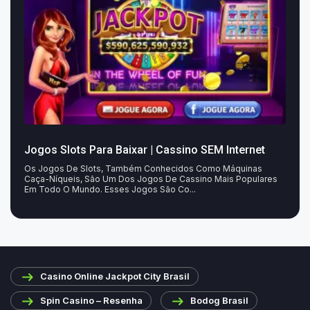
Jogos Slots Para Baixar | Cassino SEM Internet
Os Jogos De Slots, Também Conhecidos Como Máquinas
Caça-Níqueis, São Um Dos Jogos De Cassino Mais Populares
Em Todo O Mundo. Esses Jogos São Co...
Casino Online Jackpot City Brasil
Spin Casino – Resenha
Bodog Brasil