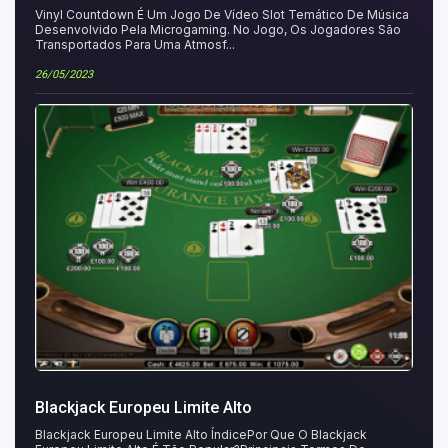
Vinyl Countdown É Um Jogo De Vídeo Slot Temático De Música
Desenvolvido Pela Microgaming. No Jogo, Os Jogadores São
Transportados Para Uma Atmosf...
26/05/2023
Blackjack Europeu Limite Alto
Blackjack Europeu Limite Alto ÍndicePor Que O Blackjack