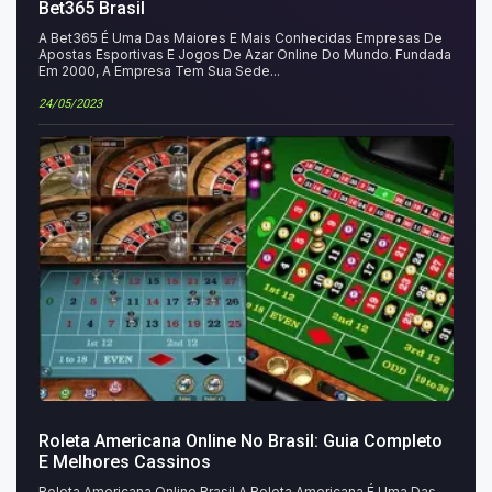
Bet365 Brasil
A Bet365 É Uma Das Maiores E Mais Conhecidas Empresas De
Apostas Esportivas E Jogos De Azar Online Do Mundo. Fundada
Em 2000, A Empresa Tem Sua Sede...
24/05/2023
Roleta Americana Online No Brasil: Guia Completo
E Melhores Cassinos
Roleta Americana Online Brasil A Roleta Americana É Uma Das