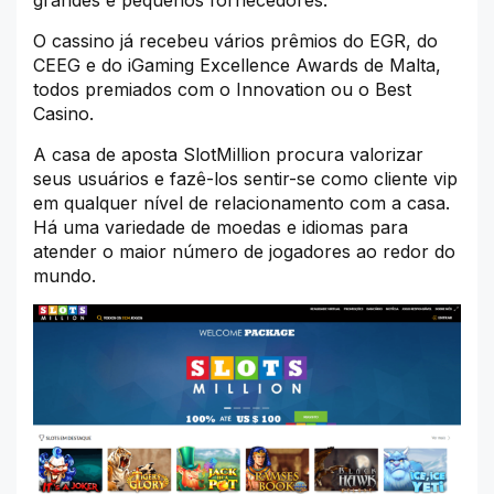
O cassino já recebeu vários prêmios do EGR, do
CEEG e do iGaming Excellence Awards de Malta,
todos premiados com o Innovation ou o Best
Casino.
A casa de aposta SlotMillion procura valorizar
seus usuários e fazê-los sentir-se como cliente vip
em qualquer nível de relacionamento com a casa.
Há uma variedade de moedas e idiomas para
atender o maior número de jogadores ao redor do
mundo.