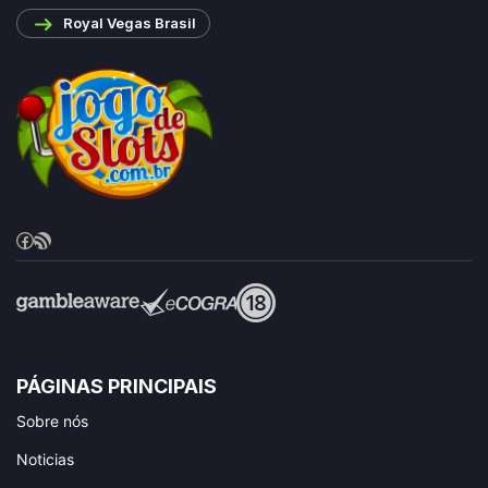
Royal Vegas Brasil
Facebook
RSS Feed
PÁGINAS PRINCIPAIS
Sobre nós
Noticias