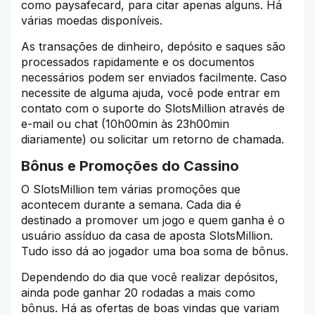
como paysafecard, para citar apenas alguns. Há
várias moedas disponíveis.
As transações de dinheiro, depósito e saques são
processados ​​rapidamente e os documentos
necessários podem ser enviados facilmente. Caso
necessite de alguma ajuda, você pode entrar em
contato com o suporte do SlotsMillion através de
e-mail ou chat (10h00min às 23h00min
diariamente) ou solicitar um retorno de chamada.
Bônus e Promoções do Cassino
O SlotsMillion tem várias promoções que
acontecem durante a semana. Cada dia é
destinado a promover um jogo e quem ganha é o
usuário assíduo da casa de aposta SlotsMillion.
Tudo isso dá ao jogador uma boa soma de bônus.
Dependendo do dia que você realizar depósitos,
ainda pode ganhar 20 rodadas a mais como
bônus. Há as ofertas de boas vindas que variam