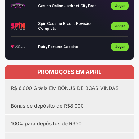
Casino Online Jackpot City Brasil
Jogar
Spin Cassino Brasil : Revisão
Jogar
Completa
Ruby Fortune Cassino
Jogar
PROMOÇÕES EM APRIL
R$ 6.000 Grátis EM BÔNUS DE BOAS-VINDAS
Bônus de depósito de R$8.000
100% para depósitos de R$50