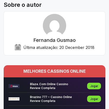
Sobre o autor
Fernanda Gusmao
Última atualização:
20 December 2018
MELHORES CASSINOS ONLINE
Blaze.com Online Cassino
Jogar
Review Completa
Brazino 777 – Cassino Online
Jogar
Review Completa