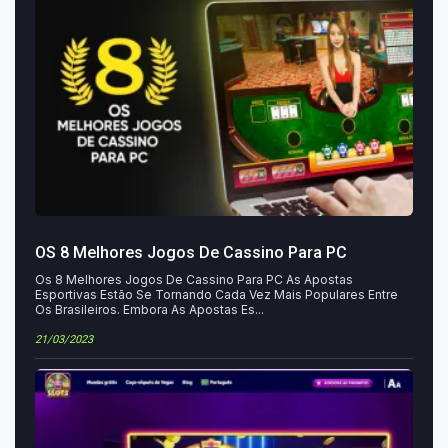
OS 8 Melhores Jogos De Cassino Para PC
Os 8 Melhores Jogos De Cassino Para PC As Apostas
Esportivas Estão Se Tornando Cada Vez Mais Populares Entre
Os Brasileiros. Embora As Apostas Es...
21/03/2023